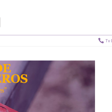

Tv Directo:
806 40