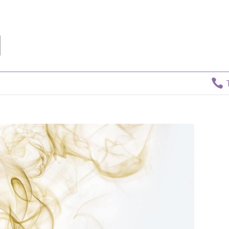

Tv Directo:
806 