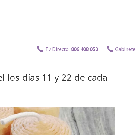


Tv Directo:
806 408 050
Gabinete privado
l los días 11 y 22 de cada