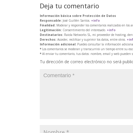
Deja tu comentario
Información básica sobre Protección de Datos
Responsable:
José Guillén Santos.
+info
Finalidad:
Moderar y responder los comentarios realizados en los ar
Legitimación:
Consentimiento del interesado.
+info
Destinatarios:
Raiola Networks SL, mi proveedor de hosting, den
Derechos:
Acceder, rectificar y suprimir los datos, entre otros.
+in
Información adicional:
Puedes consultar la información adiciona
*
Los comentarios se moderan y transcurrirá un tiempo entre su escr
*
Al enviar tu comentario, tus datos: nombre, email y web pueden s
Tu dirección de correo electrónico no será publi