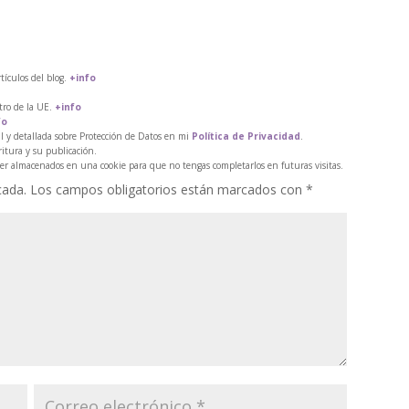
tículos del blog.
+info
tro de la UE.
+info
fo
l y detallada sobre Protección de Datos en mi
Política de Privacidad
.
itura y su publicación.
er almacenados en una cookie para que no tengas completarlos en futuras visitas.
cada.
Los campos obligatorios están marcados con
*