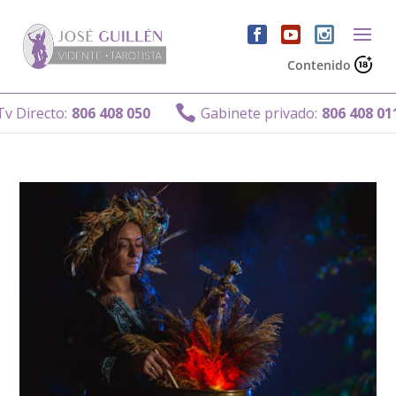
Contenido

 Directo:
806 408 050
Gabinete privado:
806 408 011