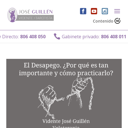
Contenido

irecto:
806 408 050
Gabinete privado:
806 408 011