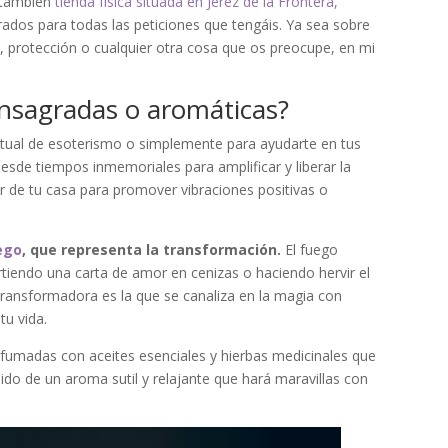
y también
tienda física situada en Jerez de la Frontera,
rados para todas las peticiones que tengáis. Ya sea sobre
s, protección o cualquier otra cosa que os preocupe, en mi
onsagradas o aromáticas?
ritual de esoterismo o simplemente para ayudarte en tus
desde tiempos inmemoriales para amplificar y liberar la
r de tu casa para promover vibraciones positivas o
ego
, que representa la transformación.
El fuego
rtiendo una carta de amor en cenizas o haciendo hervir el
 transformadora es la que se canaliza en la magia con
tu vida.
fumadas con aceites esenciales y hierbas medicinales que
do de un aroma sutil y relajante que hará maravillas con