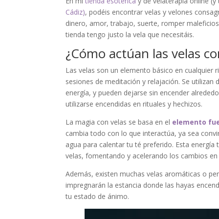
En mi
tienda esotérica
y de velaterapia online (
Cádiz)
, podéis encontrar velas y velones consag
dinero, amor, trabajo, suerte, romper maleficio
tienda tengo justo la vela que necesitáis.
¿Cómo actúan las velas c
Las velas son un elemento básico en cualquier 
sesiones de meditación y relajación. Se utilizan 
energía, y pueden dejarse sin encender alrededo
utilizarse encendidas en rituales y hechizos.
La magia con velas se basa en el
elemento fu
cambia todo con lo que interactúa, ya sea convi
agua para calentar tu té preferido. Esta energía
velas, fomentando y acelerando los cambios en 
Además, existen muchas velas aromáticas o per
impregnarán la estancia donde las hayas encendi
tu estado de ánimo.