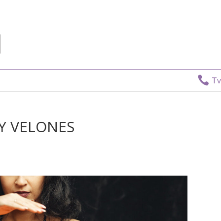

Tv Directo:
 Y VELONES