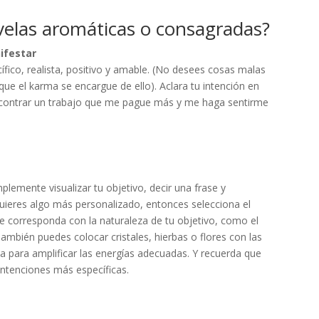
velas aromáticas o consagradas?
nifestar
cífico, realista, positivo y amable. (No desees cosas malas
ue el karma se encargue de ello). Aclara tu intención en
ncontrar un trabajo que me pague más y me haga sentirme
lemente visualizar tu objetivo, decir una frase y
i quieres algo más personalizado, entonces selecciona el
se corresponda con la naturaleza de tu objetivo, como el
ambién puedes colocar cristales, hierbas o flores con las
la para amplificar las energías adecuadas. Y recuerda que
intenciones más específicas.