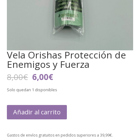
Vela Orishas Protección de
Enemigos y Fuerza
El
El
8,00
€
6,00
€
precio
precio
original
actual
Solo quedan 1 disponibles
era:
es:
8,00€.
6,00€.
Añadir al carrito
Gastos de envíos gratuitos en pedidos superiores a 39,99€.