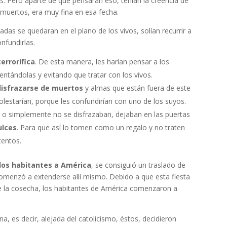
. Pero aparte de que pensaran eso, tenían la creencia de
s muertos, era muy fina en esa fecha.
das se quedaran en el plano de los vivos, solían recurrir a
nfundirlas.
errorífica
. De esta manera, les harían pensar a los
ntándolas y evitando que tratar con los vivos.
disfrazarse de muertos
y almas que están fuera de este
molestarían, porque les confundirían con uno de los suyos.
n o simplemente no se disfrazaban, dejaban en las puertas
ulces
. Para que así lo tomen como un regalo y no traten
tentos.
 los habitantes a América
, se consiguió un traslado de
 comenzó a extenderse allí mismo. Debido a que esta fiesta
 de la cosecha, los habitantes de América comenzaron a
a, es decir, alejada del catolicismo, éstos, decidieron