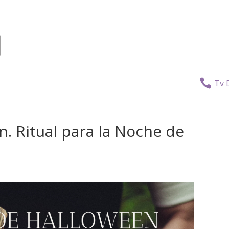

Tv Directo:
806 408 0
n. Ritual para la Noche de