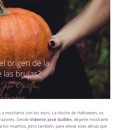
 a mezclarse con los vivos. La Noche de Halloween, es
s razones. Desde
Vidente José Guillén
, déjame mostrarte
r a los muertos, pero también, para elevar esas almas que