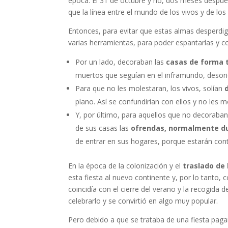
época. El 31 de octubre y no, dos meses después
que la línea entre el mundo de los vivos y de lo
Entonces, para evitar que estas almas desperdiga
varias herramientas, para poder espantarlas y co
Por un lado, decoraban las
casas de forma t
muertos que seguían en el inframundo, desorie
Para que no les molestaran, los vivos, solían
plano. Así se confundirían con ellos y no les 
Y, por último, para aquellos que no decoraba
de sus casas las
ofrendas, normalmente d
de entrar en sus hogares, porque estarán con
En la época de la colonización y el
traslado de
esta fiesta al nuevo continente y, por lo tanto,
coincidía con el cierre del verano y la recogida
celebrarlo y se convirtió en algo muy popular.
Pero debido a que se trataba de una fiesta pagan