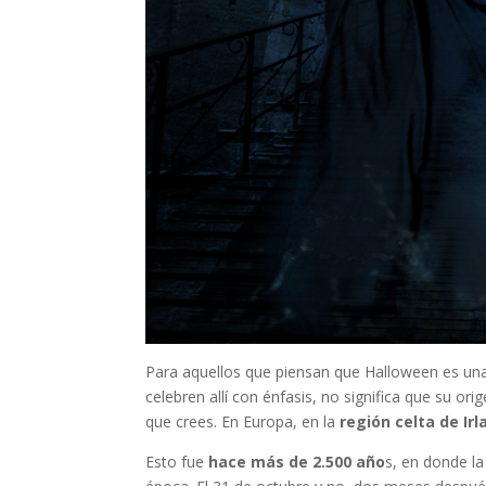
Para aquellos que piensan que Halloween es una 
celebren allí con énfasis, no significa que su or
que crees. En Europa, en la
región celta de Ir
Esto fue
hace más de 2.500 año
s, en donde la