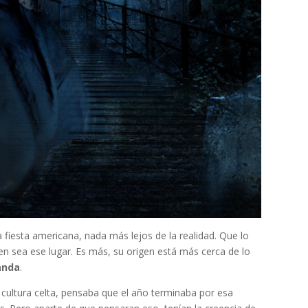
fiesta americana, nada más lejos de la realidad. Que lo
igen sea ese lugar. Es más, su origen está más cerca de lo
landa
.
 cultura celta, pensaba que el año terminaba por esa