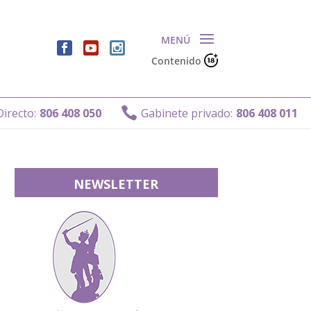
Contenido
Gabinete p

50
Gabinete privado:
806 408 011
NEWSLETTER