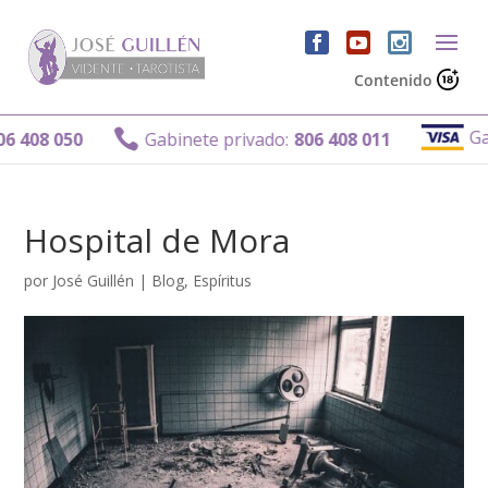
Contenido
Gabine

08 050
Gabinete privado:
806 408 011
Hospital de Mora
por
José Guillén
|
Blog
,
Espíritus