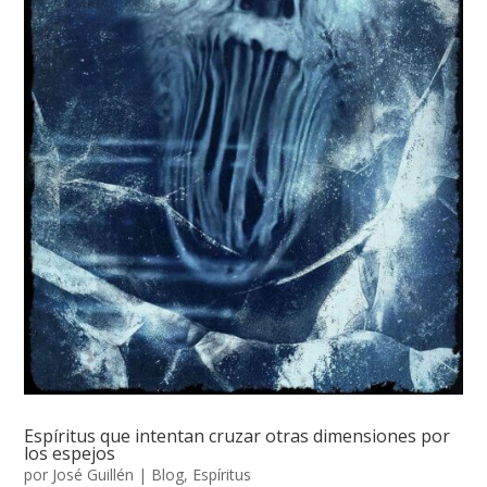
Espíritus que intentan cruzar otras dimensiones por
los espejos
por
José Guillén
|
Blog
,
Espíritus