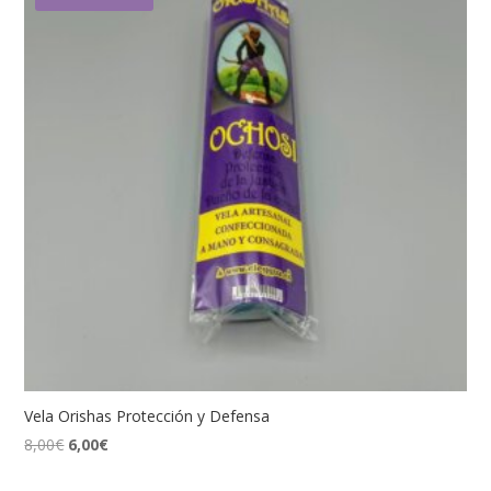
Vela Orishas Protección y Defensa
El
El
8,00
€
6,00
€
precio
precio