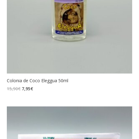
Colonia de Coco Eleggua 50ml
El
El
15,90
€
7,95
€
precio
precio
original
actual
era:
es:
15,90€.
7,95€.