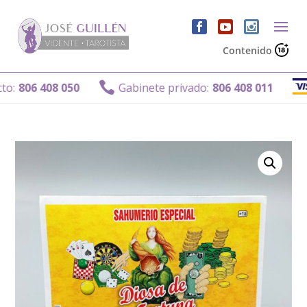
Contenido
G

806 408 050
Gabinete privado:
806 408 011