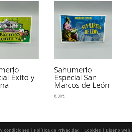
merio
Sahumerio
ial Éxito y
Especial San
una
Marcos de León
6,00
€
y condiciones
|
Política de Privacidad
|
Cookies
|
Diseño web, 