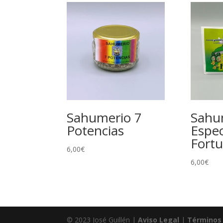
Sahumerio 7
Sahu
Potencias
Espec
Fort
6,00
€
6,00
€
© 2023 José Guillén |
Aviso Legal
|
Términos 