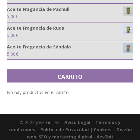
Aceite Fragancia de Pachuli
5,00
€
Aceite Fragancia de Ruda
5,00
€
Aceite Fragancia de Sándalo
5,00
€
CARRITO
No hay productos en el carrito.
© 2023 José Guillén |
Aviso Legal
|
Términos y
condiciones
|
Política de Privacidad
|
Cookies
|
Diseño
web, SEO y marketing digital - dev2bit