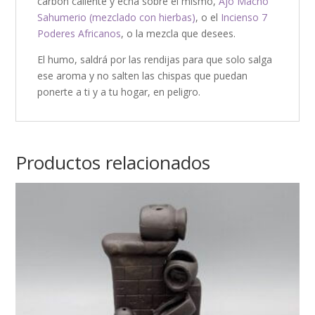
carbón caliente y echa sobre el mismo,
Ajo Macho
Sahumerio (mezclado con hierbas)
, o el
Incienso 7
Poderes Africanos
, o la mezcla que desees.
El humo, saldrá por las rendijas para que solo salga
ese aroma y no salten las chispas que puedan
ponerte a ti y a tu hogar, en peligro.
Productos relacionados