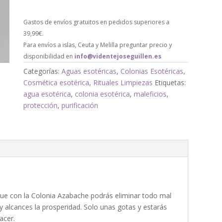
Gastos de envíos gratuitos en pedidos superiores a
39,99€.
Para envíos a islas, Ceuta y Melilla preguntar precio y
disponibilidad en
info@videntejoseguillen.es
Categorías:
Aguas esotéricas
,
Colonias Esotéricas
,
Cosmética esotérica
,
Rituales Limpiezas
Etiquetas:
agua esotérica
,
colonia esotérica
,
maleficios
,
protección
,
purificación
que con la Colonia Azabache podrás eliminar todo mal
 y alcances la prosperidad. Solo unas gotas y estarás
acer.