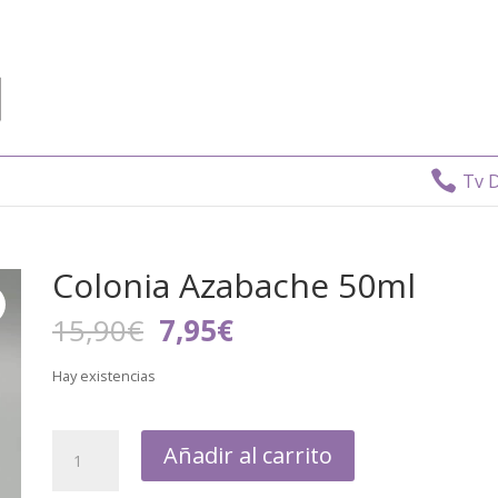

Tv Dire
Colonia Azabache 50ml
El
El
15,90
€
7,95
€
precio
precio
original
actual
Hay existencias
era:
es:
15,90€.
7,95€.
Añadir al carrito