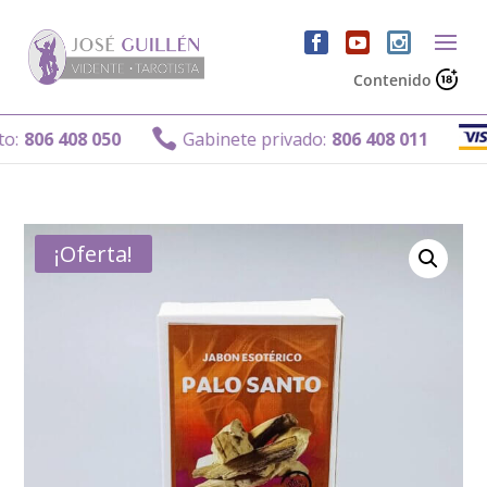
Contenido
G

806 408 050
Gabinete privado:
806 408 011
¡Oferta!