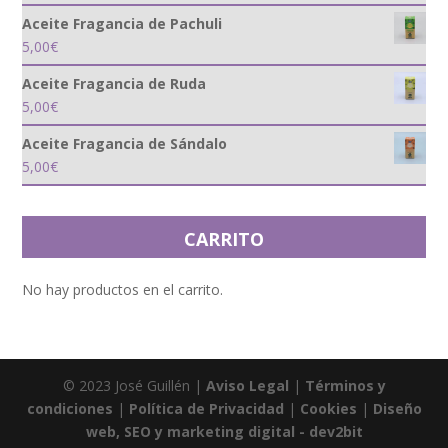
Aceite Fragancia de Pachuli
5,00
€
Aceite Fragancia de Ruda
5,00
€
Aceite Fragancia de Sándalo
5,00
€
CARRITO
No hay productos en el carrito.
© 2023 José Guillén |
Aviso Legal
|
Términos y
condiciones
|
Política de Privacidad
|
Cookies
|
Diseño
web, SEO y marketing digital - dev2bit