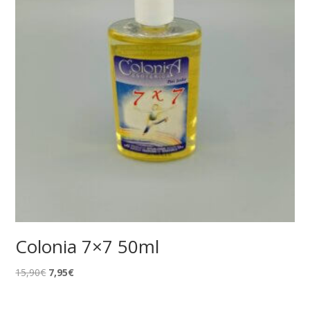
Colonia 7×7 50ml
El
El
15,90
€
7,95
€
precio
precio
original
actual