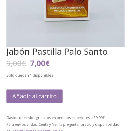
Jabón Pastilla Palo Santo
El
El
9,00
€
7,00
€
precio
precio
original
actual
Solo quedan 1 disponibles
era:
es:
9,00€.
7,00€.
Añadir al carrito
Gastos de envíos gratuitos en pedidos superiores a 39,99€.
Para envíos a islas, Ceuta y Melilla preguntar precio y disponibilidad