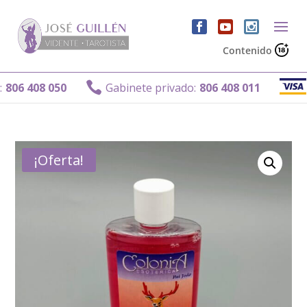
Contenido
Gab

6 408 050
Gabinete privado:
806 408 011
¡Oferta!