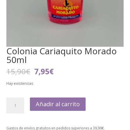
Colonia Cariaquito Morado
50ml
El
El
15,90
€
7,95
€
precio
precio
original
actual
Hay existencias
era:
es:
15,90€.
7,95€.
Añadir al carrito
Gastos de envíos gratuitos en pedidos superiores a 39,99€.