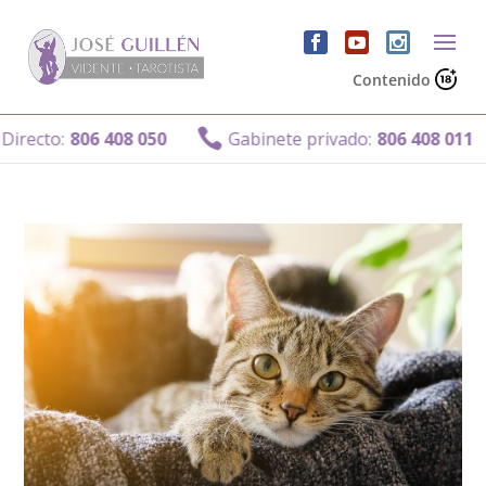
Contenido

recto:
806 408 050
Gabinete privado:
806 408 011