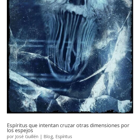
Espíritus que intentan cruzar otras dimensiones por
los espejos
por
José Guillén
|
Blog
,
Espíritus