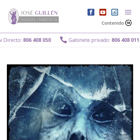
Contenido

irecto:
806 408 050
Gabinete privado:
806 408 011