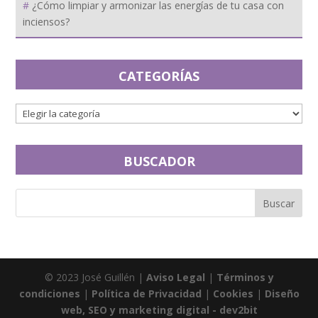
¿Cómo limpiar y armonizar las energías de tu casa con
inciensos?
CATEGORÍAS
BUSCADOR
© 2023 José Guillén |
Aviso Legal
|
Términos y
condiciones
|
Política de Privacidad
|
Cookies
|
Diseño
web, SEO y marketing digital - dev2bit