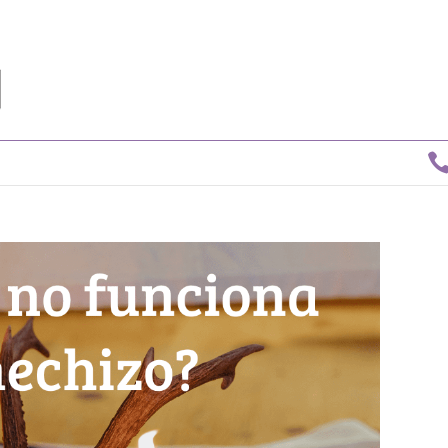

Tv D