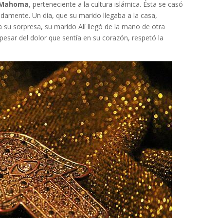
ta Mahoma
, perteneciente a la cultura islámica. Ésta se casó
amente. Un día, que su marido llegaba a la casa,
ra su sorpresa, su marido Alí llegó de la mano de otra
pesar del dolor que sentía en su corazón, respetó la