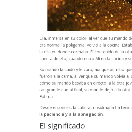
Ella, inmersa en su dolor, al ver que su marido d
era normal la poligamia, volvió a la cocina. Est
la olla en donde cocinaba. El contenido de la oll
cuenta de ello, cuando entró Alí en la cocina y s
Su marido la cuidó y le curó, aunque admitió q
fueron a la cama, al ver que su marido volvía al ot
cómo su marido besaba en directo, a la otra jove
tan grande que al final, su marido dejó a la otr
Fátima.
Desde entonces, la cultura musulmana ha tenido
la
paciencia y a la abnegación
.
El significado