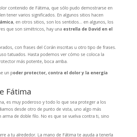
 dolor contenido de Fátima, que sólo pudo demostrarse en
n tener varios significados. En algunos sitios hacen
slámica
, en otros sitios, son los sentidos… en algunos, los
res que son simétricos, hay una
estrella de David en el
os, con frases del Corán inscritas u otro tipo de frases.
cluso tatuados. Hasta podemos ver cómo se coloca la
otector más potente, boca arriba.
ne un p
oder protector, contra el dolor y la energía
de Fátima
ima, es muy poderoso y todo lo que sea proteger a los
udiamos desde otro de punto de vista, uno algo más
arma de doble filo. No es que se vuelva contra ti, sino
curre a tu alrededor. La mano de Fátima te ayuda a tenerla