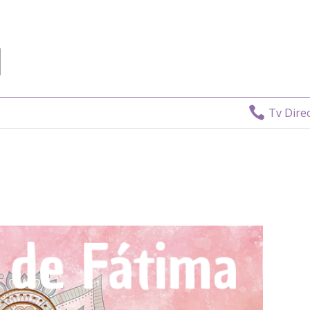

Tv Directo:
806 408 