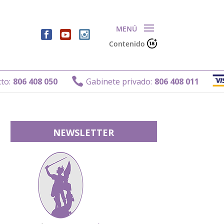
Contenido
Gabinete 

050
Gabinete privado:
806 408 011
NEWSLETTER