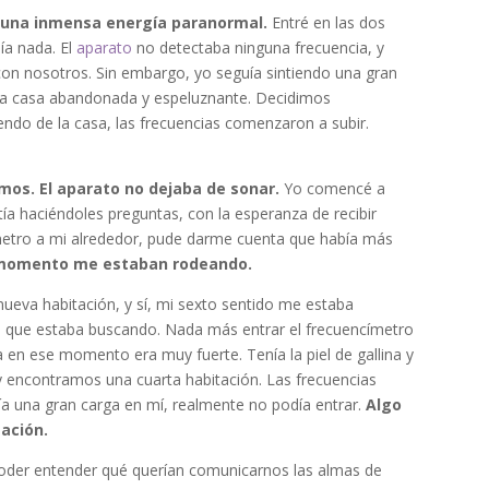
 una inmensa energía paranormal.
Entré en las dos
ía nada. El
aparato
no detectaba ninguna frecuencia, y
con nosotros. Sin embargo, yo seguía sintiendo una gran
lla casa abandonada y espeluznante. Decidimos
do de la casa, las frecuencias comenzaron a subir.
mos. El aparato no dejaba de sonar.
Yo comencé a
a haciéndoles preguntas, con la esperanza de recibir
címetro a mi alrededor, pude darme cuenta que había más
 momento me estaban rodeando.
ueva habitación, y sí, mi sexto sentido me estaba
lo que estaba buscando. Nada más entrar el frecuencímetro
 en ese momento era muy fuerte. Tenía la piel de gallina y
 encontramos una cuarta habitación. Las frecuencias
a una gran carga en mí, realmente no podía entrar.
Algo
ación.
poder entender qué querían comunicarnos las almas de