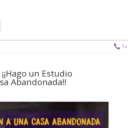

Tv Directo:
8
? ¡¡Hago un Estudio
sa Abandonada!!