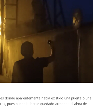
des donde aparentemente había existido una puerta o una
ntes, pues puede haberse quedado atrapada el alma de