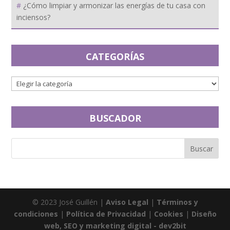
¿Cómo limpiar y armonizar las energías de tu casa con
inciensos?
CATEGORÍAS
BUSCADOR
© 2023 José Guillén |
Aviso Legal
|
Términos y
condiciones
|
Política de Privacidad
|
Cookies
|
Diseño
web, SEO y marketing digital - dev2bit