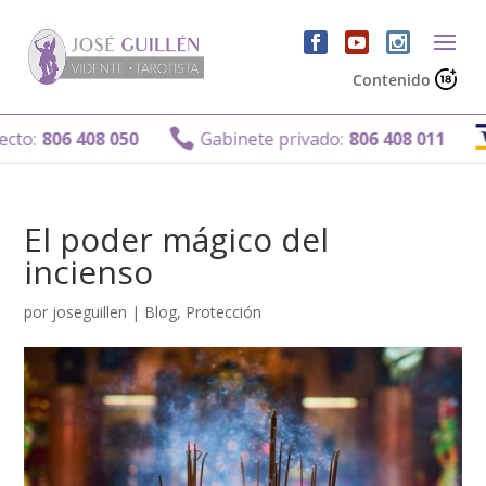
Contenido

:
806 408 050
Gabinete privado:
806 408 011
El poder mágico del
incienso
por
joseguillen
|
Blog
,
Protección