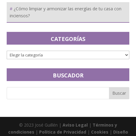
¿Cómo limpiar y armonizar las energías de tu casa con
inciensos?
CATEGORÍAS
BUSCADOR
© 2023 José Guillén |
Aviso Legal
|
Términos y
condiciones
|
Política de Privacidad
|
Cookies
|
Diseño