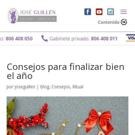
Contenido
Gab

6 408 050
Gabinete privado:
806 408 011
Consejos para finalizar bien
el año
por
joseguillen
|
Blog
,
Consejos
,
Ritual