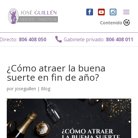
Contenido

cto:
806 408 050
Gabinete privado:
806 408 011
¿Cómo atraer la buena
suerte en fin de año?
por
joseguillen
|
Blog