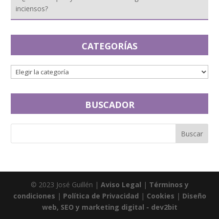
inciensos?
CATEGORÍAS
BUSCADOR
© 2023 José Guillén |
Aviso Legal
|
Términos y
condiciones
|
Política de Privacidad
|
Cookies
|
Diseño
web, SEO y marketing digital - dev2bit