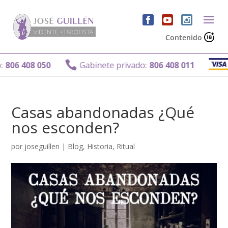
Contenido
Gabine

8 050
Gabinete privado:
806 408 011
Casas abandonadas ¿Qué
nos esconden?
por
joseguillen
|
Blog
,
Historia
,
Ritual