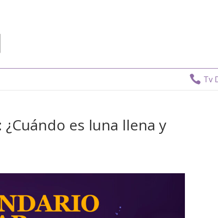

Tv Directo:
8
: ¿Cuándo es luna llena y