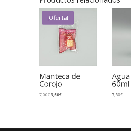
¡Oferta!
Manteca de
Agua
Corojo
60ml
El
El
7,00
€
3,50
€
7,50
€
precio
precio
original
actual
era:
es:
7,00€.
3,50€.