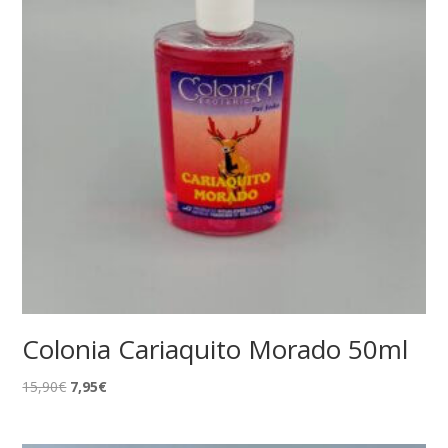
Colonia Cariaquito Morado 50ml
El
El
15,90
€
7,95
€
precio
precio
original
actual