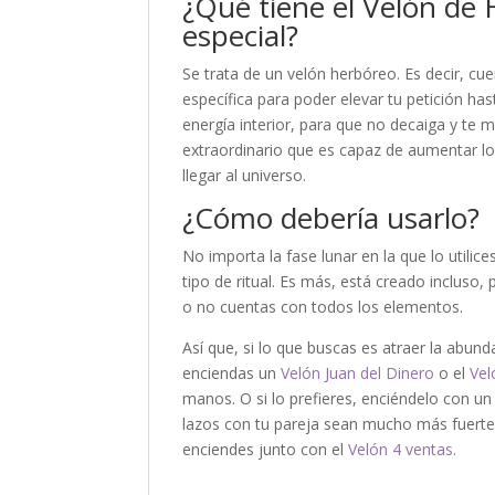
¿Qué tiene el Velón de 
especial?
Se trata de un velón herbóreo. Es decir, c
específica para poder elevar tu petición hast
energía interior, para que no decaiga y te m
extraordinario que es capaz de aumentar los
llegar al universo.
¿Cómo debería usarlo?
No importa la fase lunar en la que lo utilic
tipo de ritual. Es más, está creado incluso, 
o no cuentas con todos los elementos.
Así que, si lo que buscas es atraer la abun
enciendas un
Velón Juan del Dinero
o el
Vel
manos. O si lo prefieres, enciéndelo con u
lazos con tu pareja sean mucho más fuerte.
enciendes junto con el
Velón 4 ventas
.