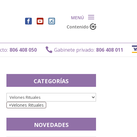
Contenido

806 408 050
Gabinete privado:
806 408 011
CATEGORÍAS
×
Velones Rituales
NOVEDADES