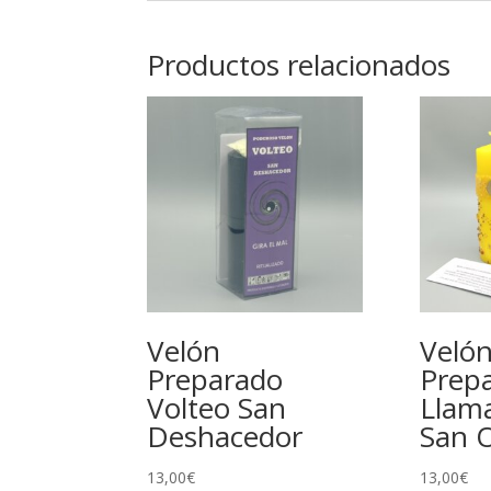
Productos relacionados
Velón
Veló
Preparado
Prep
Volteo San
Llam
Deshacedor
San 
13,00
€
13,00
€