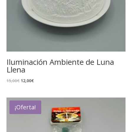
Iluminación Ambiente de Luna
Llena
El
El
15,00
€
12,00
€
precio
precio
original
actual
era:
es:
¡Oferta!
15,00€.
12,00€.