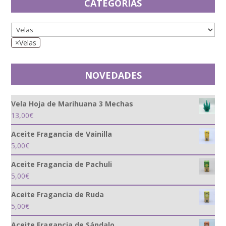
12,50€.
6,25€.
CATEGORÍAS
×
Velas
NOVEDADES
Vela Hoja de Marihuana 3 Mechas
13,00
€
Aceite Fragancia de Vainilla
5,00
€
Aceite Fragancia de Pachuli
5,00
€
Aceite Fragancia de Ruda
5,00
€
Aceite Fragancia de Sándalo