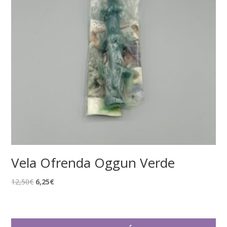
Vela Ofrenda Oggun Verde
El
El
12,50
€
6,25
€
precio
precio
original
actual
era:
es: