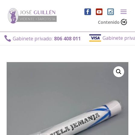
Contenido
Gabinete privado

Gabinete privado:
806 408 011