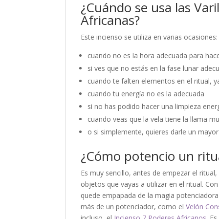
¿Cuándo se usa las Vari
Africanas?
Este incienso se utiliza en varias ocasiones:
cuando no es la hora adecuada para hacer
si ves que no estás en la fase lunar adec
cuando te falten elementos en el ritual, y
cuando tu energía no es la adecuada
si no has podido hacer una limpieza ener
cuando veas que la vela tiene la llama m
o si simplemente, quieres darle un mayo
¿Cómo potencio un ritu
Es muy sencillo, antes de empezar el ritual,
objetos que vayas a utilizar en el ritual. Co
quede empapada de la magia potenciadora y 
más de un potenciador, como el
Velón Con
incluso, el
Incienso 7 Poderes Africanos.
Es 