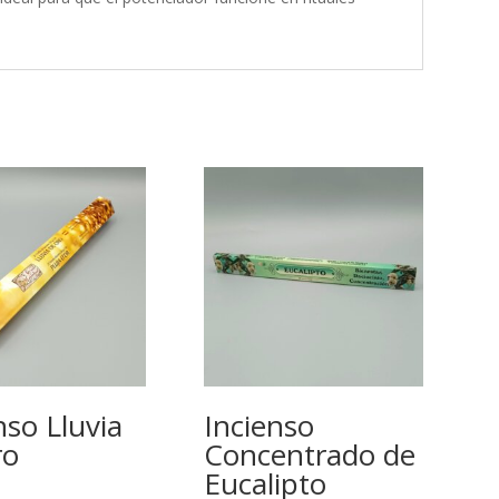
nso Lluvia
Incienso
ro
Concentrado de
Eucalipto