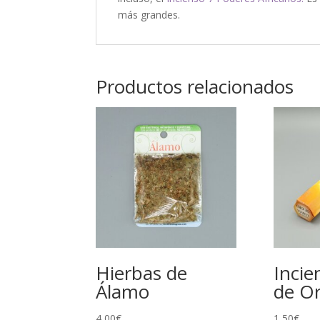
más grandes.
Productos relacionados
Hierbas de
Incie
Álamo
de O
4,00
€
1,50
€