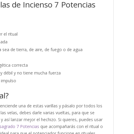
llas de Incienso 7 Potencias
 el ritual
uada
a sea de tierra, de aire, de fuego o de agua
gética correcta
uy débil y no tiene mucha fuerza
r impulso
al?
 enciende una de estas varillas y pásalo por todos los
n las velas, debes darle varias vueltas, para que se
así lanzar mejor el hechizo. Si quieres, puedes usar
sagrado 7 Potencias
que acompañarás con el ritual o
ideal para que el potenciador funcione en rituales