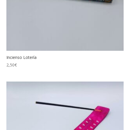
Incienso Lotería
2,50
€