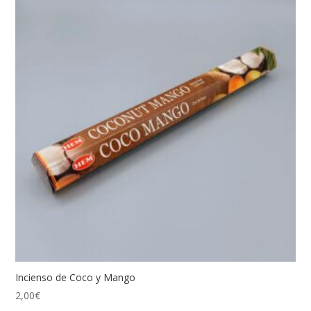
Incienso de Coco y Mango
2,00
€