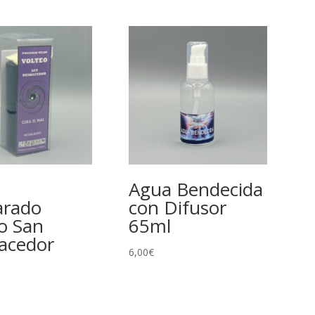
n
Agua Bendecida
arado
con Difusor
o San
65ml
acedor
6,00
€