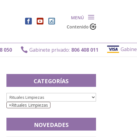
Contenido
Gabinete p

50
Gabinete privado:
806 408 011
CATEGORÍAS
×
Rituales Limpiezas
NOVEDADES