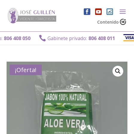
Contenido
Ga

6 408 050
Gabinete privado:
806 408 011
¡Oferta!