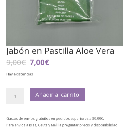
Jabón en Pastilla Aloe Vera
El
El
9,00
€
7,00
€
precio
precio
original
actual
Hay existencias
era:
es:
9,00€.
7,00€.
Añadir al carrito
Gastos de envíos gratuitos en pedidos superiores a 39,99€.
Para envíos a islas, Ceuta y Melilla preguntar precio y disponibilidad