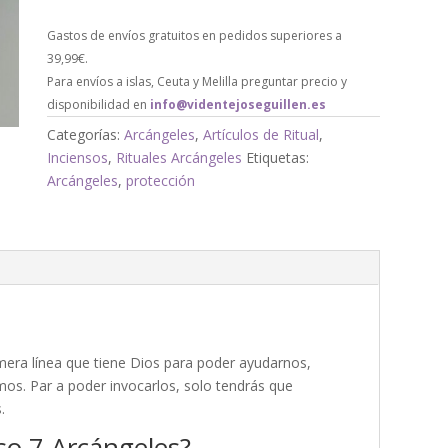
Gastos de envíos gratuitos en pedidos superiores a
39,99€.
Para envíos a islas, Ceuta y Melilla preguntar precio y
disponibilidad en
info@videntejoseguillen.es
Categorías:
Arcángeles
,
Artículos de Ritual
,
Inciensos
,
Rituales Arcángeles
Etiquetas:
Arcángeles
,
protección
mera línea que tiene Dios para poder ayudarnos,
os. Par a poder invocarlos, solo tendrás que
.
so 7 Arcángeles?