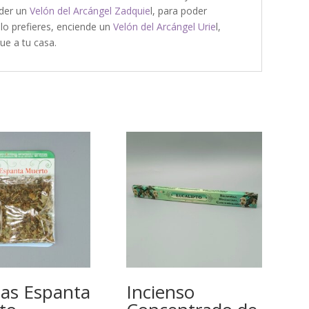
nder un
Velón del Arcángel Zadquie
l, para poder
 lo prefieres, enciende un
Velón del Arcángel Urie
l,
ue a tu casa.
bas Espanta
Incienso