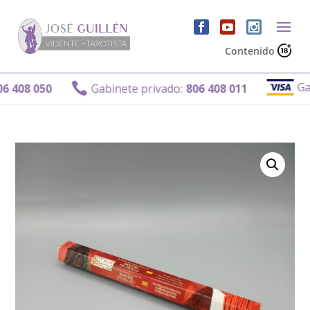
Contenido
Gabin

08 050
Gabinete privado:
806 408 011