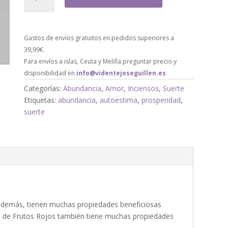
Gastos de envíos gratuitos en pedidos superiores a
39,99€.
Para envíos a islas, Ceuta y Melilla preguntar precio y
disponibilidad en
info@videntejoseguillen.es
Categorías:
Abundancia
,
Amor
,
Inciensos
,
Suerte
Etiquetas:
abundancia
,
autoestima
,
prosperidad
,
suerte
y además, tienen muchas propiedades beneficiosas
so de Frutos Rojos también tiene muchas propiedades