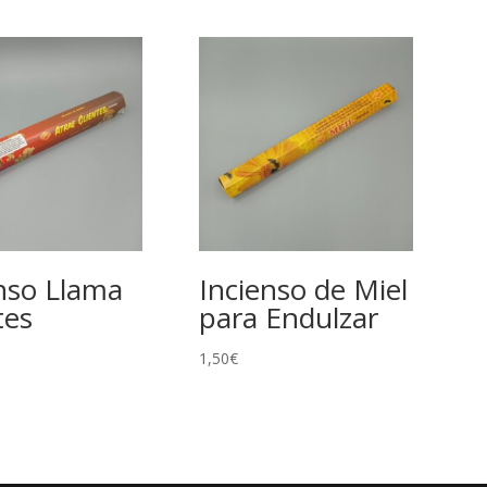
nso Llama
Incienso de Miel
tes
para Endulzar
1,50
€