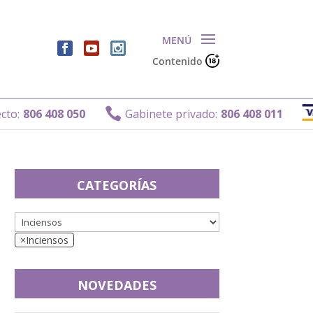
Contenido

:
806 408 050
Gabinete privado:
806 408 011
CATEGORÍAS
×
Inciensos
NOVEDADES