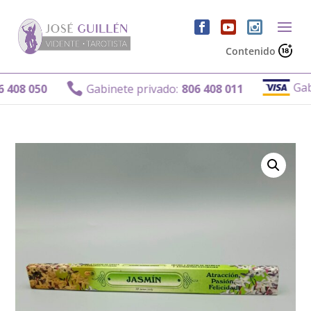
Contenido
Gabine

08 050
Gabinete privado:
806 408 011