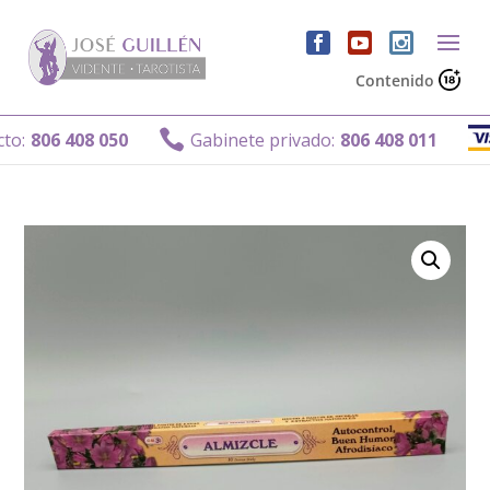
Contenido

806 408 050
Gabinete privado:
806 408 011