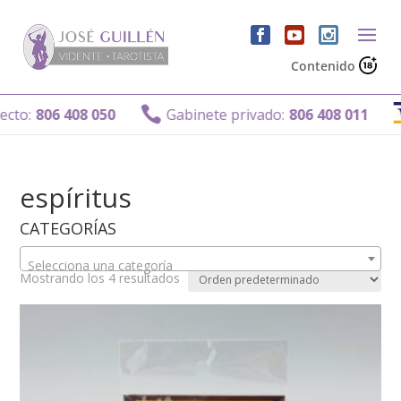
Contenido

to:
806 408 050
Gabinete privado:
806 408 011
espíritus
CATEGORÍAS
Selecciona una categoría
Mostrando los 4 resultados