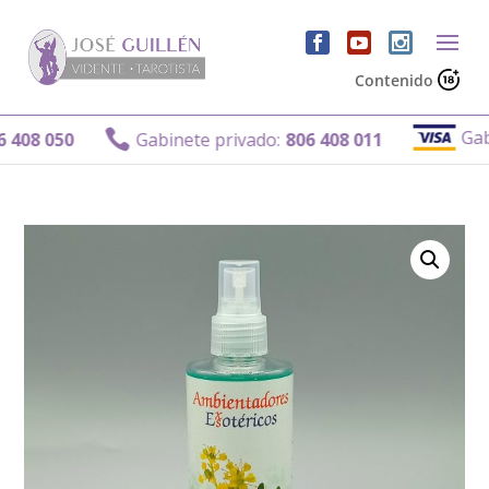
Contenido
Gabine

8 050
Gabinete privado:
806 408 011