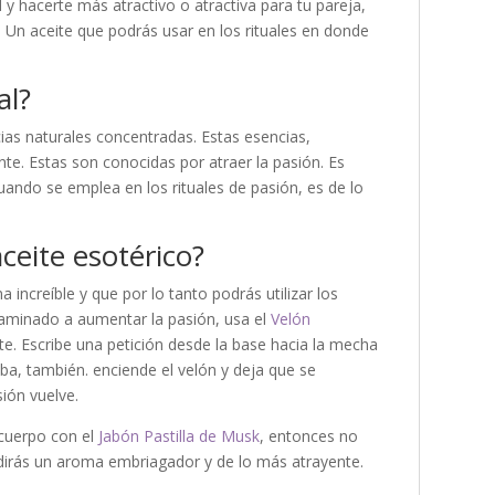
 y hacerte más atractivo o atractiva para tu pareja,
l. Un aceite que podrás usar en los rituales en donde
al?
ias naturales concentradas. Estas esencias,
te. Estas son conocidas por atraer la pasión. Es
cuando se emplea en los rituales de pasión, es de lo
ceite esotérico?
a increíble y que por lo tanto podrás utilizar los
caminado a aumentar la pasión, usa el
Velón
nte. Escribe una petición desde la base hacia la mecha
iba, también. enciende el velón y deja que se
ión vuelve.
 cuerpo con el
Jabón Pastilla de Musk
, entonces no
dirás un aroma embriagador y de lo más atrayente.