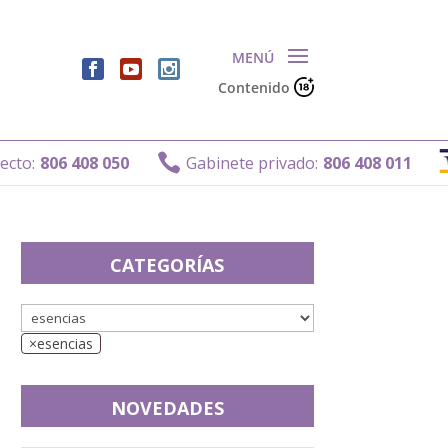
Contenido

:
806 408 050
Gabinete privado:
806 408 011
CATEGORÍAS
×
esencias
NOVEDADES