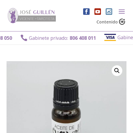
Contenido
Gabinete p

50
Gabinete privado:
806 408 011