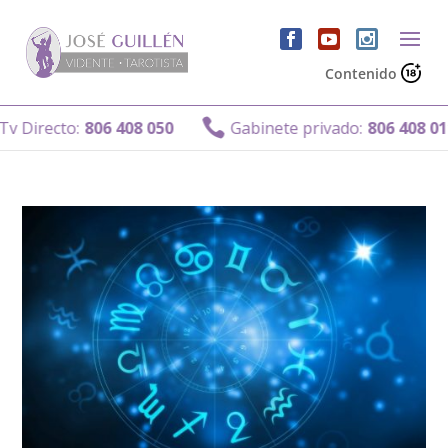
Contenido

 Directo:
806 408 050
Gabinete privado:
806 408 011