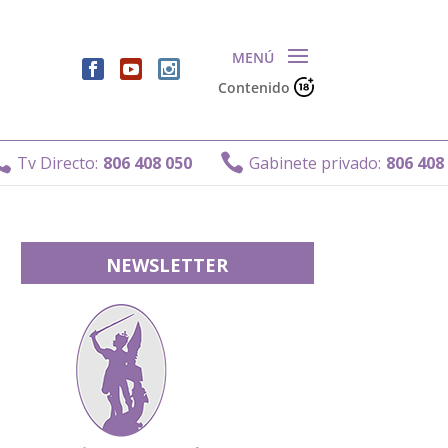
Contenido

v Directo:
806 408 050
Gabinete privado:
806 408 011
NEWSLETTER