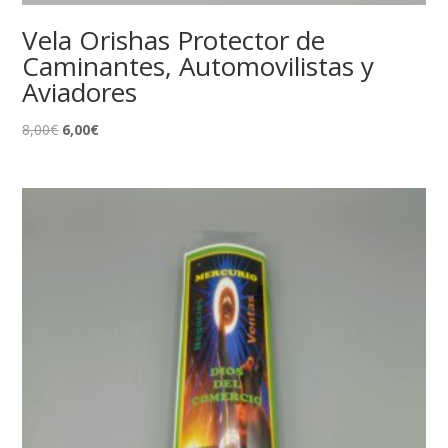
Vela Orishas Protector de
Caminantes, Automovilistas y
Aviadores
El
El
8,00
€
6,00
€
precio
precio
original
actual
era:
es:
8,00€.
6,00€.