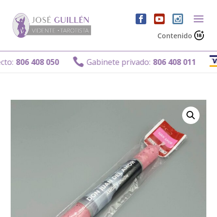
Contenido

806 408 050
Gabinete privado:
806 408 011