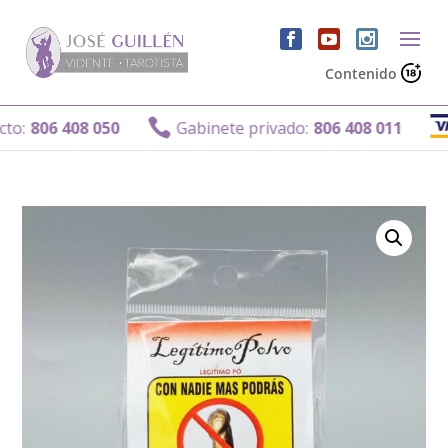
Contenido

806 408 050
Gabinete privado:
806 408 011